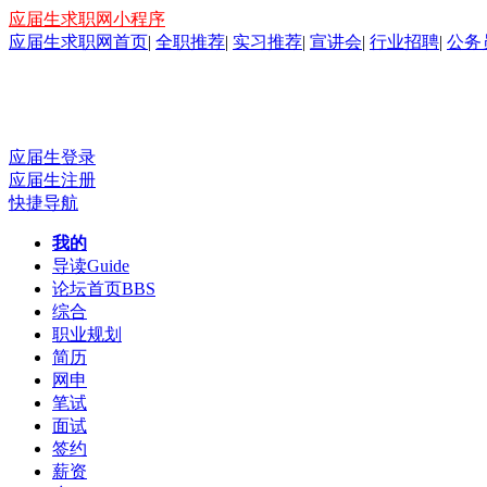
应届生求职网小程序
应届生求职网首页
|
全职推荐
|
实习推荐
|
宣讲会
|
行业招聘
|
公务
应届生登录
应届生注册
快捷导航
我的
导读
Guide
论坛首页
BBS
综合
职业规划
简历
网申
笔试
面试
签约
薪资