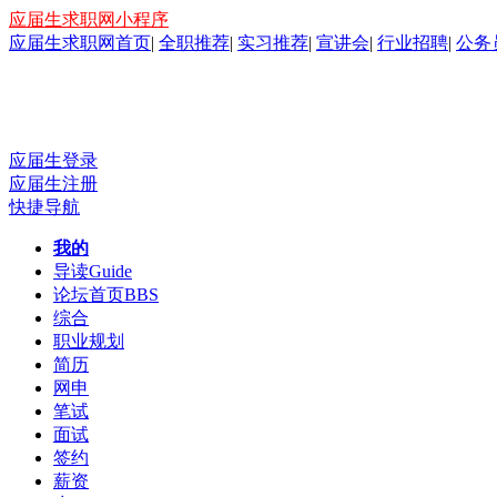
应届生求职网小程序
应届生求职网首页
|
全职推荐
|
实习推荐
|
宣讲会
|
行业招聘
|
公务
应届生登录
应届生注册
快捷导航
我的
导读
Guide
论坛首页
BBS
综合
职业规划
简历
网申
笔试
面试
签约
薪资