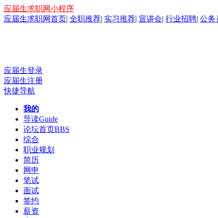
应届生求职网小程序
应届生求职网首页
|
全职推荐
|
实习推荐
|
宣讲会
|
行业招聘
|
公务
应届生登录
应届生注册
快捷导航
我的
导读
Guide
论坛首页
BBS
综合
职业规划
简历
网申
笔试
面试
签约
薪资