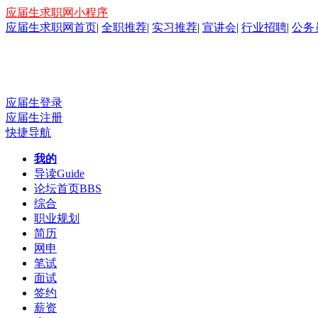
应届生求职网小程序
应届生求职网首页
|
全职推荐
|
实习推荐
|
宣讲会
|
行业招聘
|
公务
应届生登录
应届生注册
快捷导航
我的
导读
Guide
论坛首页
BBS
综合
职业规划
简历
网申
笔试
面试
签约
薪资