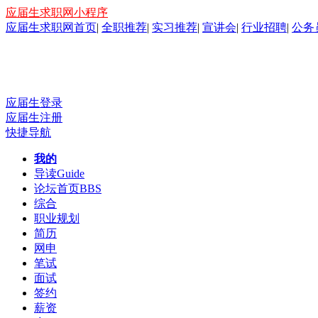
应届生求职网小程序
应届生求职网首页
|
全职推荐
|
实习推荐
|
宣讲会
|
行业招聘
|
公务
应届生登录
应届生注册
快捷导航
我的
导读
Guide
论坛首页
BBS
综合
职业规划
简历
网申
笔试
面试
签约
薪资