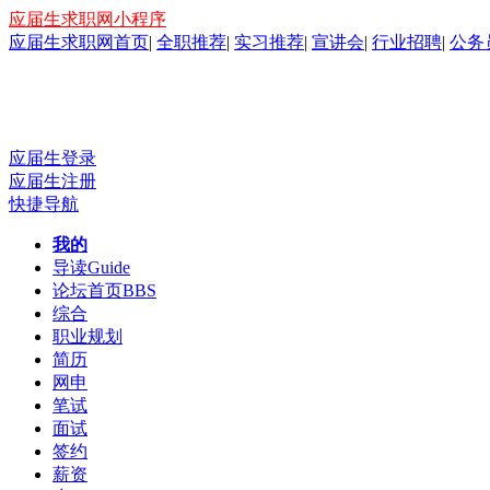
应届生求职网小程序
应届生求职网首页
|
全职推荐
|
实习推荐
|
宣讲会
|
行业招聘
|
公务
应届生登录
应届生注册
快捷导航
我的
导读
Guide
论坛首页
BBS
综合
职业规划
简历
网申
笔试
面试
签约
薪资