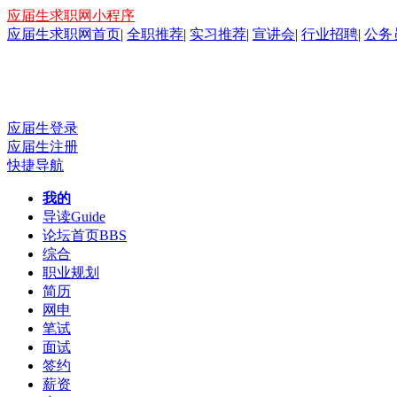
应届生求职网小程序
应届生求职网首页
|
全职推荐
|
实习推荐
|
宣讲会
|
行业招聘
|
公务
应届生登录
应届生注册
快捷导航
我的
导读
Guide
论坛首页
BBS
综合
职业规划
简历
网申
笔试
面试
签约
薪资