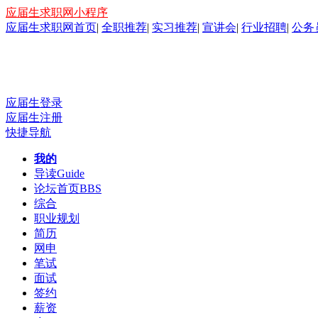
应届生求职网小程序
应届生求职网首页
|
全职推荐
|
实习推荐
|
宣讲会
|
行业招聘
|
公务
应届生登录
应届生注册
快捷导航
我的
导读
Guide
论坛首页
BBS
综合
职业规划
简历
网申
笔试
面试
签约
薪资