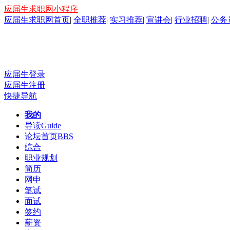
应届生求职网小程序
应届生求职网首页
|
全职推荐
|
实习推荐
|
宣讲会
|
行业招聘
|
公务
应届生登录
应届生注册
快捷导航
我的
导读
Guide
论坛首页
BBS
综合
职业规划
简历
网申
笔试
面试
签约
薪资