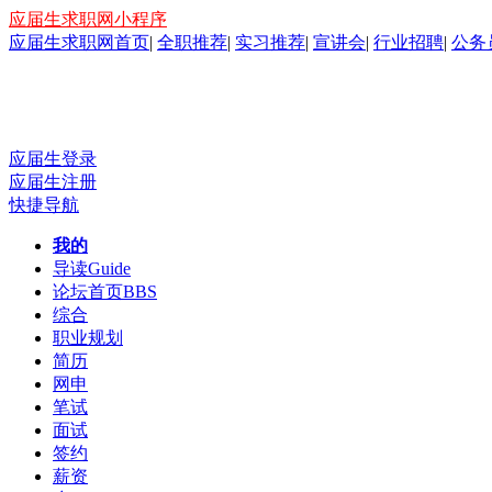
应届生求职网小程序
应届生求职网首页
|
全职推荐
|
实习推荐
|
宣讲会
|
行业招聘
|
公务
应届生登录
应届生注册
快捷导航
我的
导读
Guide
论坛首页
BBS
综合
职业规划
简历
网申
笔试
面试
签约
薪资