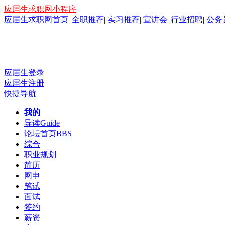
应届生求职网小程序
应届生求职网首页
|
全职推荐
|
实习推荐
|
宣讲会
|
行业招聘
|
公务
应届生登录
应届生注册
快捷导航
我的
导读
Guide
论坛首页
BBS
综合
职业规划
简历
网申
笔试
面试
签约
薪资