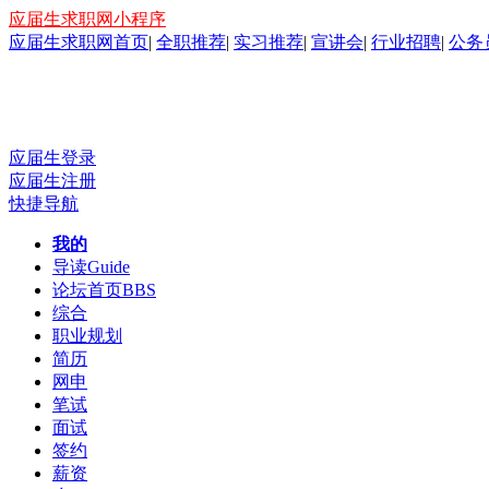
应届生求职网小程序
应届生求职网首页
|
全职推荐
|
实习推荐
|
宣讲会
|
行业招聘
|
公务
应届生登录
应届生注册
快捷导航
我的
导读
Guide
论坛首页
BBS
综合
职业规划
简历
网申
笔试
面试
签约
薪资