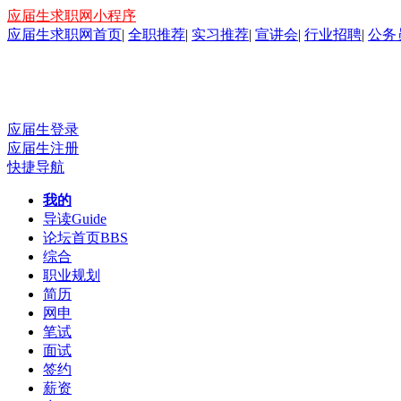
应届生求职网小程序
应届生求职网首页
|
全职推荐
|
实习推荐
|
宣讲会
|
行业招聘
|
公务
应届生登录
应届生注册
快捷导航
我的
导读
Guide
论坛首页
BBS
综合
职业规划
简历
网申
笔试
面试
签约
薪资