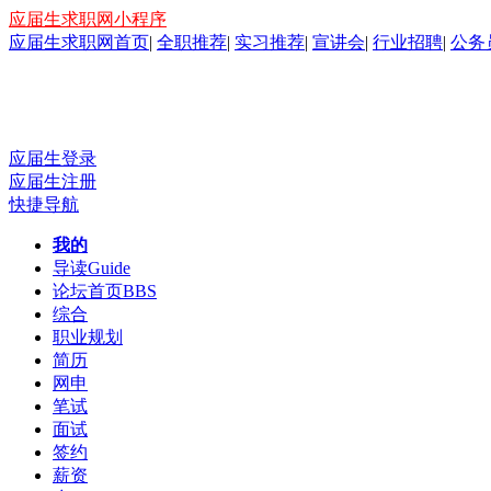
应届生求职网小程序
应届生求职网首页
|
全职推荐
|
实习推荐
|
宣讲会
|
行业招聘
|
公务
应届生登录
应届生注册
快捷导航
我的
导读
Guide
论坛首页
BBS
综合
职业规划
简历
网申
笔试
面试
签约
薪资